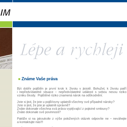
Známe Vaše práva
Být dobře pojištěn je první krok k životu v jistotě. Bohužel, k životu patří
i nepředvídatelné situace – nepředvídatelné události s sebou nesou riziko
vzniku škody. Pojištěné riziko znamená nárok na odškodnění.
Jste si jisti, že jste u pojišťovny uplatníli všechny své případné nároky?
Jste si jisti, že jste je uplatníli správně?
Znáte dokonale všechna svá práva vyplývající z pojistné smlouvy?
Znáte dokonale své povinnosti?
Pakliže si na jakoukoliv z výše položených otázek odpovíte ne – neváhejte
a kontaktujte nás!!!