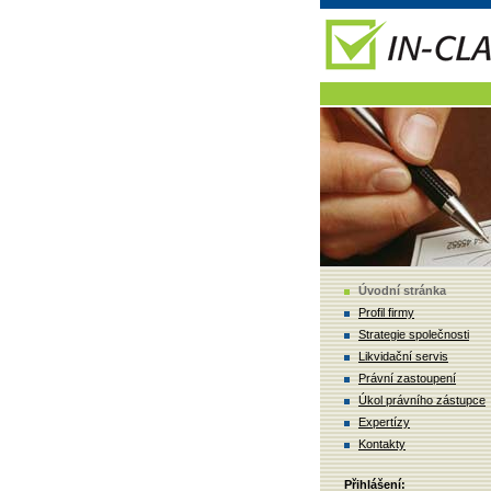
Úvodní stránka
Profil firmy
Strategie společnosti
Likvidační servis
Právní zastoupení
Úkol právního zástupce
Expertízy
Kontakty
Přihlášení: